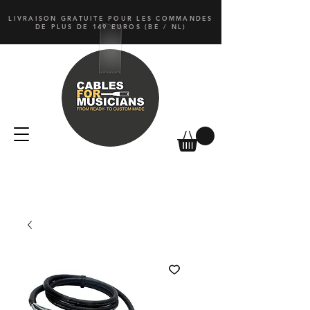
LIVRAISON GRATUITE POUR LES COMMANDES
DE PLUS DE 149 EUROS (BE / NL)