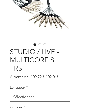
STUDIO / LIVE -
MULTICORE 8 -
TRS
Prix
Prix
À partir de
 109,72 € 
102,04€
original
promotionnel
Longueur
*
Couleur
*