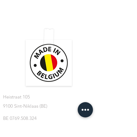
Tips & Tricks
Expédition & retours
À propos de
Politique du magasin
nous
méthodes de payement
Contacter
Heistraat 105
9100 Sint-Niklaas (BE)
BE
0769.508.324
info@cablesformusicians.com